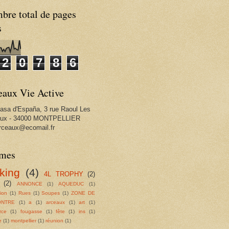
bre total de pages
s
2
0
7
8
6
eaux Vie Active
Casa d'España, 3 rue Raoul Les
aux - 34000 MONTPELLIER
rceaux@ecomail.fr
mes
king
(4)
4L TROPHY
(2)
(2)
ANNONCE
(1)
AQUEDUC
(1)
tion
(1)
Rues
(1)
Soupes
(1)
ZONE DE
ONTRE
(1)
a
(1)
arceaux
(1)
art
(1)
rce
(1)
fougasse
(1)
fête
(1)
ins
(1)
e
(1)
montpellier
(1)
réunion
(1)