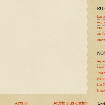
RU
L'ass
Actua
PRE
Archi
Amén
NO
Aqued
Cave 
Jardi
les at
Les Z
Mieux
Arc
Accueil
Article plus ancien