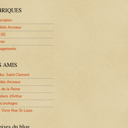
BRIQUES
ociation
lités Arceaux
SSE
ves
agements
S AMIS
uc Saint-Clement
des Arceaux
n de la Reine
eliers d'Arthur
iconofages
 Vivre Rue St Louis
hives du blog