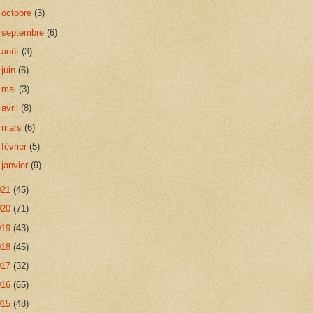
►
octobre
(3)
►
septembre
(6)
►
août
(3)
►
juin
(6)
►
mai
(3)
►
avril
(8)
►
mars
(6)
►
février
(5)
►
janvier
(9)
021
(45)
020
(71)
019
(43)
018
(45)
017
(32)
016
(65)
015
(48)