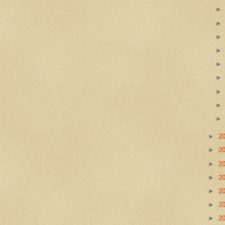
►
2
►
2
►
2
►
2
►
2
►
2
►
2