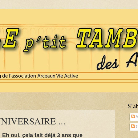
S’a
IVERSAIRE ...
A
C
Eh oui, çela fait déjà 3 ans que