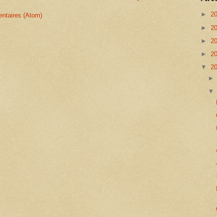
►
2
entaires (Atom)
►
2
►
2
►
2
▼
2