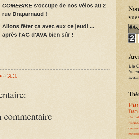
COMEBIKE
s'occupe de nos vélos au 2
Nom
rue Draparnaud !
vue
Allons fêter ça avec eux ce jeudi ...
après l'AG d'AVA bien sûr !
2
Arc
à la 
Arce
ve
à
13:41
ava.a
ntaire:
Thè
Par
Tram
un commentaire
Circula
RENC
comme
midilibr